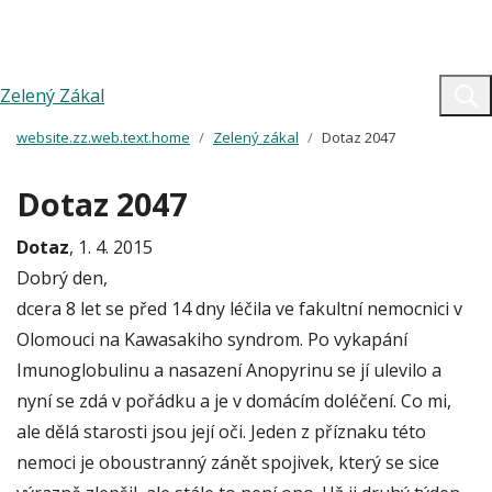
Zelený Zákal
website.zz.web.text.home
Zelený zákal
Dotaz 2047
Dotaz 2047
Dotaz
, 1. 4. 2015
Dobrý den,
dcera 8 let se před 14 dny léčila ve fakultní nemocnici v
Olomouci na Kawasakiho syndrom. Po vykapání
Imunoglobulinu a nasazení Anopyrinu se jí ulevilo a
nyní se zdá v pořádku a je v domácím doléčení. Co mi,
ale dělá starosti jsou její oči. Jeden z příznaku této
nemoci je oboustranný zánět spojivek, který se sice