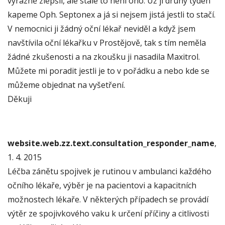
výrazně zlepšil, ale stále to není ono. Už ji druhý týden
kapeme Oph. Septonex a já si nejsem jistá jestli to stačí.
V nemocnici ji žádný oční lékař neviděl a když jsem
navštívila oční lékařku v Prostějově, tak s tím neměla
žádné zkušenosti a na zkoušku ji nasadila Maxitrol.
Můžete mi poradit jestli je to v pořádku a nebo kde se
můžeme objednat na vyšetření.
Děkuji
website.web.zz.text.consultation_responder_name
,
1. 4. 2015
Léčba zánětu spojivek je rutinou v ambulanci každého
očního lékaře, výběr je na pacientovi a kapacitních
možnostech lékaře. V některých případech se provádí
výtěr ze spojivkového vaku k určení příčiny a citlivosti