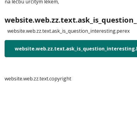
na léčbu určitým lékem,
website.web.zz.text.ask_is_question_
website.web.zz.text.ask_is_question_interesting.perex
website.web.zz.text.ask_is_question_interesting
website.web.zz.text.copyright