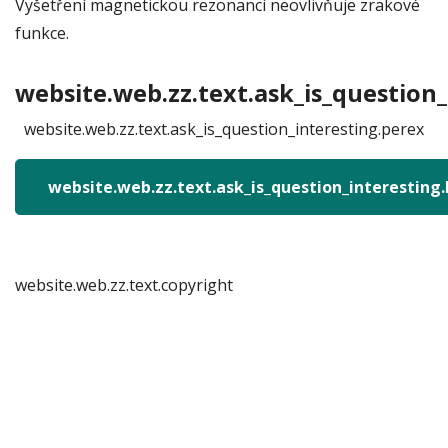
Vyšetření magnetickou rezonancí neovlivňuje zrakové
funkce.
website.web.zz.text.ask_is_question_
website.web.zz.text.ask_is_question_interesting.perex
website.web.zz.text.ask_is_question_interesting
website.web.zz.text.copyright