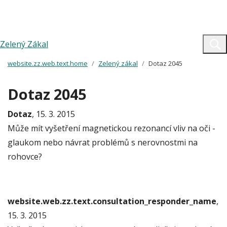
Zelený Zákal
website.zz.web.text.home
Zelený zákal
Dotaz 2045
Dotaz 2045
Dotaz
, 15. 3. 2015
Může mít vyšetření magnetickou rezonancí vliv na oči -
glaukom nebo návrat problémů s nerovnostmi na
rohovce?
website.web.zz.text.consultation_responder_name
,
15. 3. 2015