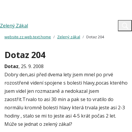
Zelený Zákal
website.zz.web.text.home
Zelený zákal
Dotaz 204
Dotaz 204
Dotaz
, 25. 9. 2008
Dobry den,asi před dvema lety jsem mnel po prvé
rozostřené videní spojene s bolesti hlavy,pocas kterého
jsem videl jen rozmazaně a nedokazal jsem
zaostřit.Trvalo to asi 30 min a pak se to vratilo do
normálu kromně bolesti hlavy která trvala jeste asi 2-3
hodiny , stalo se mi to jeste asi 4-5 krát počas 2 let.
Múže se jednat o zelený zákal?