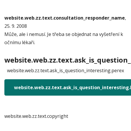
website.web.zz.text.consultation_responder_name
,
25. 9. 2008
Může, ale i nemusí. Je třeba se objednat na vyšetření k
očnímu lékaři.
website.web.zz.text.ask_is_question_
website.web.zz.text.ask_is_question_interesting.perex
website.web.zz.text.ask_is_question_interesting
website.web.zz.text.copyright