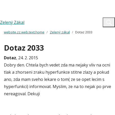
Zelený Zákal
website.zz.web.text.home
Zelený zákal
Dotaz 2033
Dotaz 2033
Dotaz
, 24. 2. 2015
Dobry den. Chtela bych vedet zda ma nejaky vliv na ocni
tlak a zhorseni zraku hyperfunkce stitne zlazy a pokud
ano, zda mam sveho lekare o tom( ze se opet lecim s
hyperfunkci) informovat. Myslim, ze na to nejak po prve
nereagoval. Dekuji