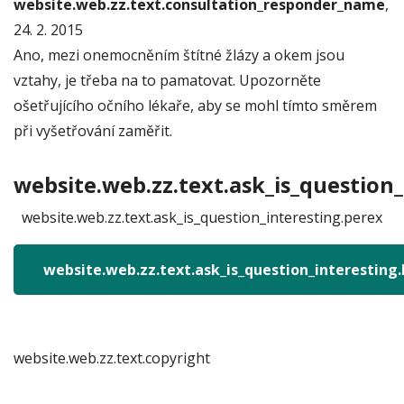
website.web.zz.text.consultation_responder_name
,
24. 2. 2015
Ano, mezi onemocněním štítné žlázy a okem jsou
vztahy, je třeba na to pamatovat. Upozorněte
ošetřujícího očního lékaře, aby se mohl tímto směrem
při vyšetřování zaměřit.
website.web.zz.text.ask_is_question_
website.web.zz.text.ask_is_question_interesting.perex
website.web.zz.text.ask_is_question_interesting
website.web.zz.text.copyright