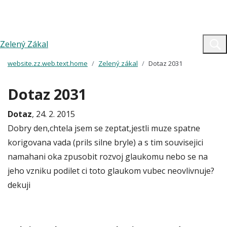
Zelený Zákal
website.zz.web.text.home
Zelený zákal
Dotaz 2031
Dotaz 2031
Dotaz
, 24. 2. 2015
Dobry den,chtela jsem se zeptat,jestli muze spatne
korigovana vada (prils silne bryle) a s tim souvisejici
namahani oka zpusobit rozvoj glaukomu nebo se na
jeho vzniku podilet ci toto glaukom vubec neovlivnuje?
dekuji