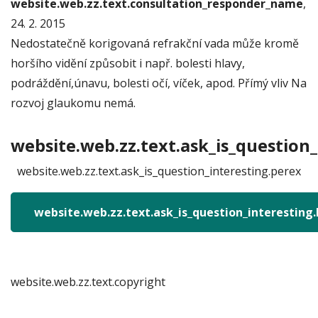
website.web.zz.text.consultation_responder_name
,
24. 2. 2015
Nedostatečně korigovaná refrakční vada může kromě
horšího vidění způsobit i např. bolesti hlavy,
podráždění,únavu, bolesti očí, víček, apod. Přímý vliv Na
rozvoj glaukomu nemá.
website.web.zz.text.ask_is_question_
website.web.zz.text.ask_is_question_interesting.perex
website.web.zz.text.ask_is_question_interesting
website.web.zz.text.copyright