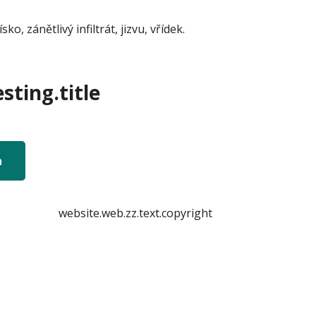
, zánětlivý infiltrát, jizvu, vřídek.
sting.title
n
website.web.zz.text.copyright