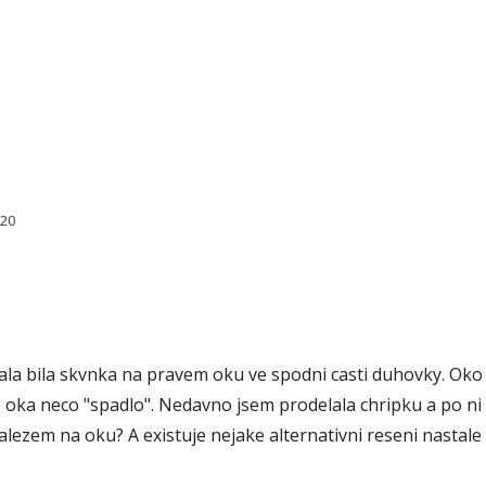
020
ala bila skvnka na pravem oku ve spodni casti duhovky. Oko
 oka neco "spadlo". Nedavno jsem prodelala chripku a po ni
nalezem na oku? A existuje nejake alternativni reseni nastale