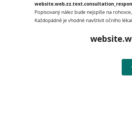
website.web.zz.text.consultation_resp
Popisovaný nález bude nejspíše na rohovce, te
Každopádně je vhodné navštívit očního lékaře
website.we