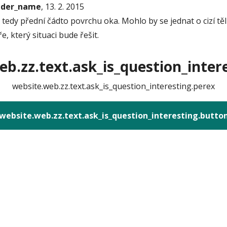
onder_name
, 13. 2. 2015
dy přední čádto povrchu oka. Mohlo by se jednat o cizí tělísko
, který situaci bude řešit.
b.zz.text.ask_is_question_intere
website.web.zz.text.ask_is_question_interesting.perex
website.web.zz.text.ask_is_question_interesting.butto