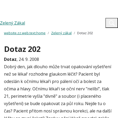
Zelený Zákal
website.zz.web.text.home
Zelený zákal
Dotaz 202
Dotaz 202
Dotaz
, 24. 9. 2008
Dobrý den, jak dlouho může trvat opakování vyšetření
než se lékař rozhodne glaukom léčit? Pacient byl
odeslán k očnímu lékaři pro pálení očí a bolest za
očima a hlavy. Očnímu lékaři se oční nerv "nelíbí", tlak
21, perimetrie vyšla "divně" a soubor (i placeného
vyšetření) se bude opakovat za půl roku. Nejde tu o
čas? Pacient přitom nosí správnou korekci, ale na další