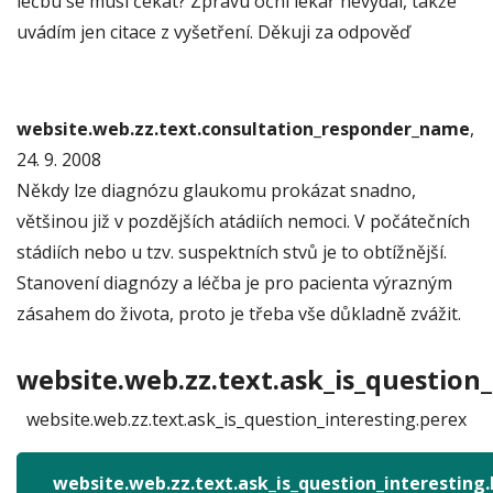
léčbu se musí čekat? Zprávu oční lékař nevydal, takže
uvádím jen citace z vyšetření. Děkuji za odpověď
website.web.zz.text.consultation_responder_name
,
24. 9. 2008
Někdy lze diagnózu glaukomu prokázat snadno,
většinou již v pozdějších atádiích nemoci. V počátečních
stádiích nebo u tzv. suspektních stvů je to obtížnější.
Stanovení diagnózy a léčba je pro pacienta výrazným
zásahem do života, proto je třeba vše důkladně zvážit.
website.web.zz.text.ask_is_question_
website.web.zz.text.ask_is_question_interesting.perex
website.web.zz.text.ask_is_question_interesting