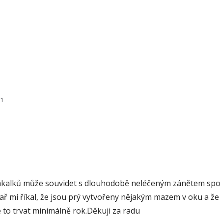
01
 zákalků může souvidet s dlouhodobě neléčeným zánětem spoji
kař mi říkal, že jsou prý vytvořeny nějakým mazem v oku a ž
to trvat minimálně rok.Děkuji za radu