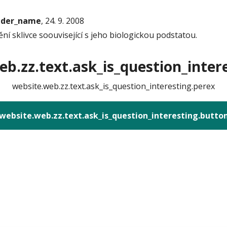
onder_name
, 24. 9. 2008
ění sklivce soouvisející s jeho biologickou podstatou.
b.zz.text.ask_is_question_intere
website.web.zz.text.ask_is_question_interesting.perex
website.web.zz.text.ask_is_question_interesting.butto