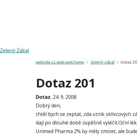
Zelený Zákal
website.zz.web.text.home
Zelený zákal
Dotaz 2
Dotaz 201
Dotaz
, 24. 9. 2008
Dobrý den,
chtěl bych se zeptat, zda vznik sklivcových
dají po dlouhé době úspěšně vyléčit.Oční lé
Unimed Pharma 2% by měly zmizet, ale bude 