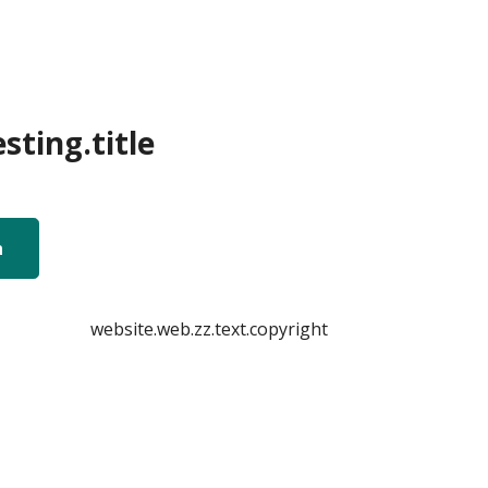
sting.title
n
website.web.zz.text.copyright