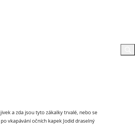
vek a zda jsou tyto zákalky trvalé, nebo se
e po vkapávání očních kapek Jodid draselný