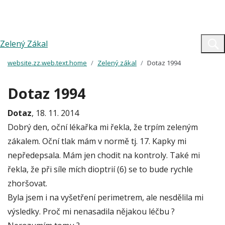
Zelený Zákal
website.zz.web.text.home
Zelený zákal
Dotaz 1994
Dotaz 1994
Dotaz
, 18. 11. 2014
Dobrý den, oční lékařka mi řekla, že trpím zeleným
zákalem. Oční tlak mám v normě tj. 17. Kapky mi
nepředepsala. Mám jen chodit na kontroly. Také mi
řekla, že při síle mích dioptrií (6) se to bude rychle
zhoršovat.
Byla jsem i na vyšetření perimetrem, ale nesdělila mi
výsledky. Proč mi nenasadila nějakou léčbu ?