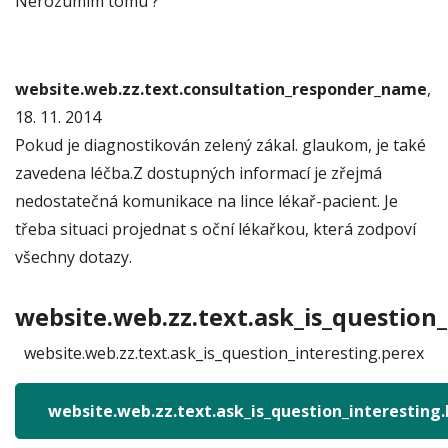
Nerozumím tomu ?
website.web.zz.text.consultation_responder_name
,
18. 11. 2014
Pokud je diagnostikován zelený zákal. glaukom, je také
zavedena léčba.Z dostupných informací je zřejmá
nedostatečná komunikace na lince lékař-pacient. Je
třeba situaci projednat s oční lékařkou, která zodpoví
všechny dotazy.
website.web.zz.text.ask_is_question_
website.web.zz.text.ask_is_question_interesting.perex
website.web.zz.text.ask_is_question_interesting