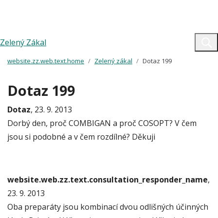
Zelený Zákal
website.zz.web.text.home
Zelený zákal
Dotaz 199
Dotaz 199
Dotaz
, 23. 9. 2013
Dorbý den, proč COMBIGAN a proč COSOPT? V čem
jsou si podobné a v čem rozdílné? Děkuji
website.web.zz.text.consultation_responder_name
,
23. 9. 2013
Oba preparáty jsou kombinací dvou odlišných účinných