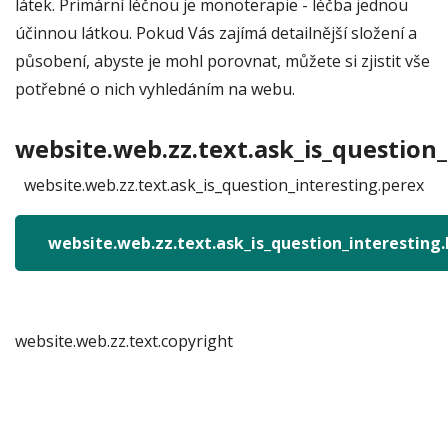
látek. Primární léčnou je monoterapie - léčba jednou
účinnou látkou. Pokud Vás zajímá detailnější složení a
působení, abyste je mohl porovnat, můžete si zjistit vše
potřebné o nich vyhledáním na webu.
website.web.zz.text.ask_is_question_
website.web.zz.text.ask_is_question_interesting.perex
website.web.zz.text.ask_is_question_interesting
website.web.zz.text.copyright