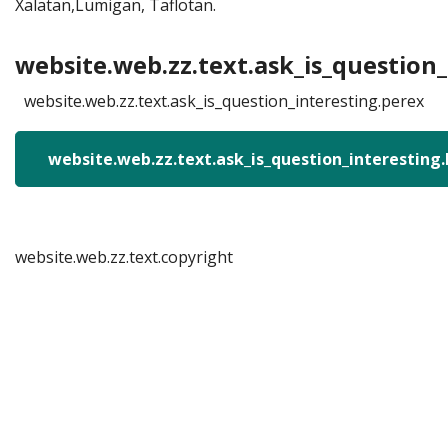
Xalatan,Lumigan, Taflotan.
website.web.zz.text.ask_is_question_
website.web.zz.text.ask_is_question_interesting.perex
website.web.zz.text.ask_is_question_interesting
website.web.zz.text.copyright