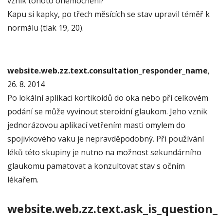
vznik tohoto onemocnění?
Kapu si kapky, po třech měsících se stav upravil téměř k
normálu (tlak 19, 20).
website.web.zz.text.consultation_responder_name
,
26. 8. 2014
Po lokální aplikaci kortikoidů do oka nebo při celkovém
podání se může vyvinout steroidní glaukom. Jeho vznik
jednorázovou aplikací vetřením masti omylem do
spojivkového vaku je nepravděpodobný. Při používání
léků této skupiny je nutno na možnost sekundárního
glaukomu pamatovat a konzultovat stav s očním
lékařem.
website.web.zz.text.ask_is_question_