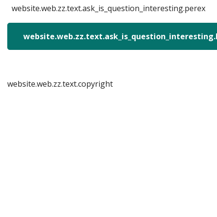
website.web.zz.text.ask_is_question_interesting.perex
website.web.zz.text.ask_is_question_interesting
website.web.zz.text.copyright