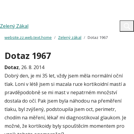
Zelený Zákal
website.zz.web.text.home
Zelený zákal
Dotaz 1967
Dotaz 1967
Dotaz
, 26. 8. 2014
Dobrý den, je mi 35 let, vždy jsem měla normální oční
tlak. Loni v létě jsem si mazala ruce kortikoidní mastí a
pravděpodobně se mi mast v nepatrném množství
dostala do očí. Pak jsem byla náhodou na přeměření
tlaku, byl zvýšený, podstoupila jsem oct, perimetr,
chodím na měření, lékař mi diagnostikoval glaukom. Je
možné, že kortikoidy byly spouštěcím momentem pro