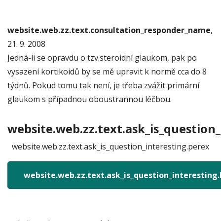
website.web.zz.text.consultation_responder_name
,
21. 9. 2008
Jedná-li se opravdu o tzv.steroidní glaukom, pak po
vysazení kortikoidů by se mě upravit k normě cca do 8
týdnů. Pokud tomu tak není, je třeba zvážit primární
glaukom s případnou oboustrannou léčbou.
website.web.zz.text.ask_is_question_
website.web.zz.text.ask_is_question_interesting.perex
website.web.zz.text.ask_is_question_interesting