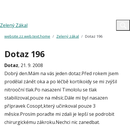
Zelený Zákal
website.zz.web.text.home
Zelený zákal
Dotaz 196
Dotaz 196
Dotaz
, 21. 9. 2008
Dobrý den.Mám na vás jeden dotaz.Před rokem jsem
prodělal zánět oka a po léčbě kortikoidy se mi zvýšil
nitrooční tlak.Po nasazení Timololu se tlak
stabilizoval,pouze na měsíc.Dále mi byl nasazen
přípravek Cosopt,který učinkoval pouze 3
měsíce.Prosím poraďte mi zdali je lepší se podrobit
chirurgickému zákroku.Nechci nic zanedbat.