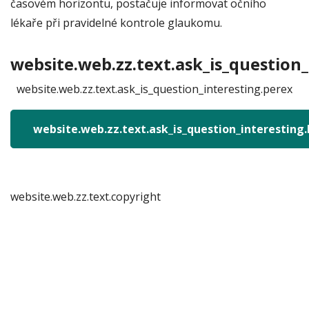
časovém horizontu, postačuje informovat očního
lékaře při pravidelné kontrole glaukomu.
website.web.zz.text.ask_is_question_
website.web.zz.text.ask_is_question_interesting.perex
website.web.zz.text.ask_is_question_interesting
website.web.zz.text.copyright