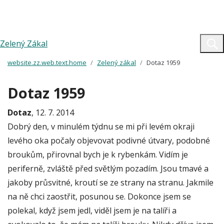
Zelený Zákal
website.zz.web.text.home
Zelený zákal
Dotaz 1959
Dotaz 1959
Dotaz
, 12. 7. 2014
Dobrý den, v minulém týdnu se mi při levém okraji
levého oka počaly objevovat podivné útvary, podobné
broukům, přirovnal bych je k rybenkám. Vidím je
periferně, zvláště před světlým pozadím. Jsou tmavé a
jakoby průsvitné, kroutí se ze strany na stranu. Jakmile
na ně chci zaostřit, posunou se. Dokonce jsem se
polekal, když jsem jedl, viděl jsem je na talíři a