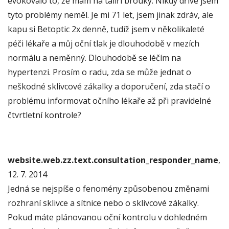
evokovalo to, že mám na talíři brouky. Nikdy dříve jsem
tyto problémy neměl. Je mi 71 let, jsem jinak zdráv, ale
kapu si Betoptic 2x denně, tudíž jsem v několikaleté
péči lékaře a můj oční tlak je dlouhodobě v mezích
normálu a neměnný. Dlouhodobě se léčím na
hypertenzi. Prosím o radu, zda se může jednat o
neškodné sklivcové zákalky a doporučení, zda stačí o
problému informovat očního lékaře až při pravidelné
čtvrtletní kontrole?
website.web.zz.text.consultation_responder_name
,
12. 7. 2014
Jedná se nejspíše o fenomény způsobenou změnami
rozhraní sklivce a sítnice nebo o sklivcové zákalky.
Pokud máte plánovanou oční kontrolu v dohledném