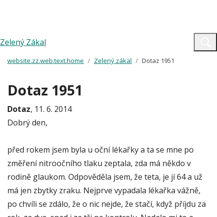
Zelený Zákal
website.zz.web.text.home
Zelený zákal
Dotaz 1951
Dotaz 1951
Dotaz
, 11. 6. 2014
Dobrý den,
před rokem jsem byla u oční lékařky a ta se mne po
změření nitroočního tlaku zeptala, zda má někdo v
rodině glaukom. Odpověděla jsem, že teta, je jí 64 a už
má jen zbytky zraku. Nejprve vypadala lékařka vážně,
po chvíli se zdálo, že o nic nejde, že stačí, když příjdu za