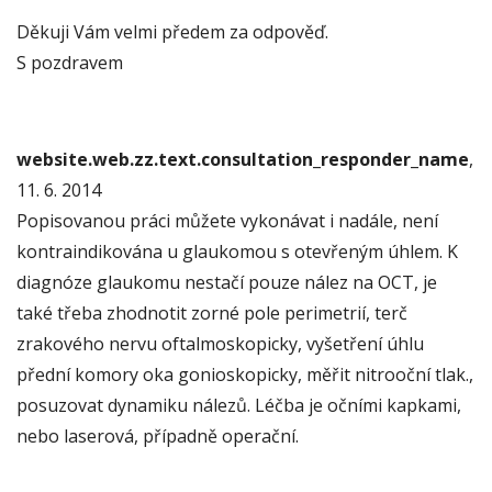
Děkuji Vám velmi předem za odpověď.
S pozdravem
website.web.zz.text.consultation_responder_name
,
11. 6. 2014
Popisovanou práci můžete vykonávat i nadále, není
kontraindikována u glaukomou s otevřeným úhlem. K
diagnóze glaukomu nestačí pouze nález na OCT, je
také třeba zhodnotit zorné pole perimetrií, terč
zrakového nervu oftalmoskopicky, vyšetření úhlu
přední komory oka gonioskopicky, měřit nitrooční tlak.,
posuzovat dynamiku nálezů. Léčba je očními kapkami,
nebo laserová, případně operační.