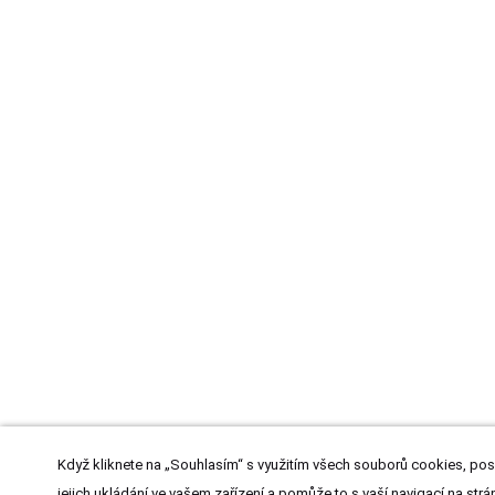
Když kliknete na „Souhlasím“ s využitím všech souborů cookies, pos
jejich ukládání ve vašem zařízení a pomůže to s vaší navigací na strán