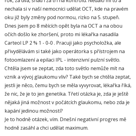
rok, za dva, snad i za tři na kontrolu. Nedalo mi to a
nechala si v naší nemocnici udělat OCT, kde na pravém
oku již byly změny pod normou, rizko na 5. stupeň.
Dnes jsem po 8 měících opět byla na OCT a na obou
očích došlo ke zhoršení, proto mi lékařka nasadila
Carteol LP 2 % 1 - 0-0 . Pracuji jako psycholožka, ale
přivydělávám si také jako operátorka s přístrojem na
fotoomlazení a epilaci IPL - intenzivní pulzní světlo.
Chtěla jsem se zeptat, zda toto světlo nemůže mít na
vznik a vývoj glaukomu vliv? Také bych se chtěla zeptat,
jestli je něco, čemu bych se měla vyvyrovat, lékařka říká,
že nic, že je to jen genetika. Třetí otázka je, zda je ještě
nějaká jiná možnost v počátcích glaukomu, nebo zda je
kapání jedinou možností?
Je to hodně otázek, vím. Dnešní negativní progres mě
hodně zasáhl a chci udělat maximum.