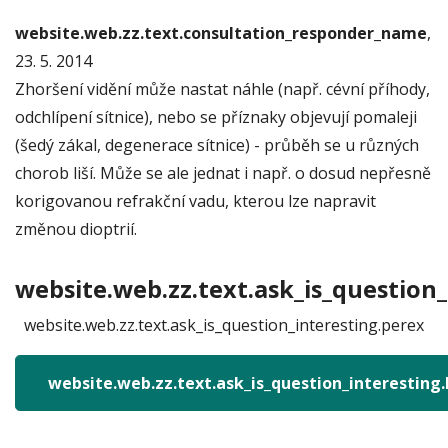
website.web.zz.text.consultation_responder_name
,
23. 5. 2014
Zhoršení vidění může nastat náhle (např. cévní příhody,
odchlípení sítnice), nebo se příznaky objevují pomaleji
(šedý zákal, degenerace sítnice) - průběh se u různých
chorob liší. Může se ale jednat i např. o dosud nepřesně
korigovanou refrakční vadu, kterou lze napravit
změnou dioptrií.
website.web.zz.text.ask_is_question_
website.web.zz.text.ask_is_question_interesting.perex
website.web.zz.text.ask_is_question_interesting