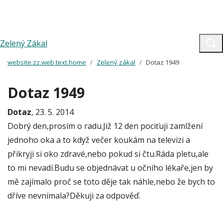
Zelený Zákal
website.zz.web.text.home
Zelený zákal
Dotaz 1949
Dotaz 1949
Dotaz
, 23. 5. 2014
Dobrý den,prosím o radu.Již 12 den pociťuji zamlžení
jednoho oka a to když večer koukám na televizi a
přikryji si oko zdravé,nebo pokud si čtu.Ráda pletu,ale
to mi nevadí.Budu se objednávat u očního lékaře,jen by
mě zajímalo proč se toto děje tak náhle,nebo že bych to
dříve nevnímala?Děkuji za odpověď.