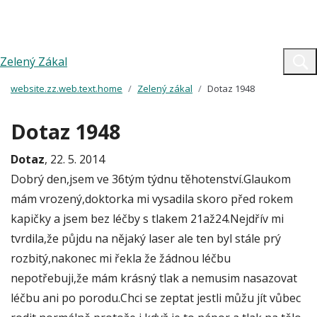
Zelený Zákal
website.zz.web.text.home
Zelený zákal
Dotaz 1948
Dotaz 1948
Dotaz
, 22. 5. 2014
Dobrý den,jsem ve 36tým týdnu těhotenství.Glaukom
mám vrozený,doktorka mi vysadila skoro před rokem
kapičky a jsem bez léčby s tlakem 21až24.Nejdřív mi
tvrdila,že půjdu na nějaký laser ale ten byl stále prý
rozbitý,nakonec mi řekla že žádnou léčbu
nepotřebuji,že mám krásný tlak a nemusim nasazovat
léčbu ani po porodu.Chci se zeptat jestli můžu jít vůbec