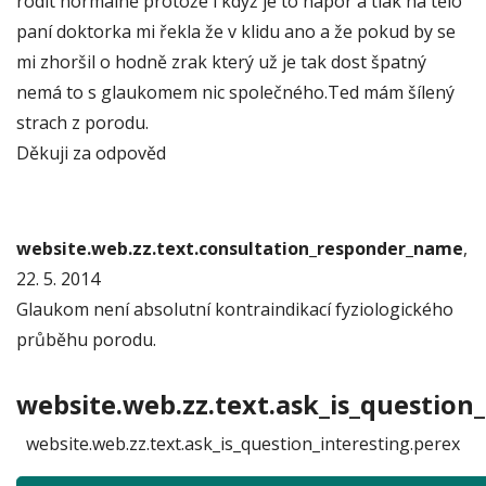
rodit normálně protože i když je to nápor a tlak na tělo
paní doktorka mi řekla že v klidu ano a že pokud by se
mi zhoršil o hodně zrak který už je tak dost špatný
nemá to s glaukomem nic společného.Ted mám šílený
strach z porodu.
Děkuji za odpověd
website.web.zz.text.consultation_responder_name
,
22. 5. 2014
Glaukom není absolutní kontraindikací fyziologického
průběhu porodu.
website.web.zz.text.ask_is_question_
website.web.zz.text.ask_is_question_interesting.perex