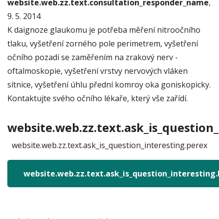
website.web.zz.text.consultation_responder_name
,
9. 5. 2014
K daignoze glaukomu je potřeba měření nitroočního
tlaku, vyšetření zorného pole perimetrem, vyšetření
očního pozadí se zaměřením na zrakový nerv -
oftalmoskopie, vyšetření vrstvy nervových vláken
sítnice, vyšetření úhlu přední komroy oka goniskopicky.
Kontaktujte svého očního lékaře, který vše zařídí.
website.web.zz.text.ask_is_question_
website.web.zz.text.ask_is_question_interesting.perex
website.web.zz.text.ask_is_question_interesting