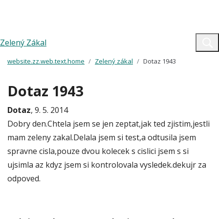
Zelený Zákal
website.zz.web.text.home
Zelený zákal
Dotaz 1943
Dotaz 1943
Dotaz
, 9. 5. 2014
Dobry den.Chtela jsem se jen zeptat,jak ted zjistim,jestli
mam zeleny zakal.Delala jsem si test,a odtusila jsem
spravne cisla,pouze dvou kolecek s cislici jsem s si
ujsimla az kdyz jsem si kontrolovala vysledek.dekujr za
odpoved.