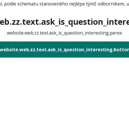
í, podle schematu stanoveného nejlépe týmž odborníkem, u k
b.zz.text.ask_is_question_intere
website.web.zz.text.ask_is_question_interesting.perex
website.web.zz.text.ask_is_question_interesting.butto