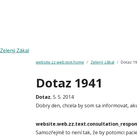
Zelený Zákal
website.zz.web.text.home
Zelený zákal
Dotaz 1
Dotaz 1941
Dotaz
, 5. 5. 2014
Dobry den, chcela by som sa informovat, aku
website.web.zz.text.consultation_resp
Samozřejmě to není tak, že by potomci pac