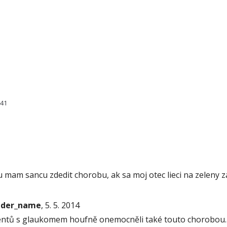
941
 mam sancu zdedit chorobu, ak sa moj otec lieci na zeleny z
onder_name
, 5. 5. 2014
ientů s glaukomem houfně onemocněli také touto chorobou.