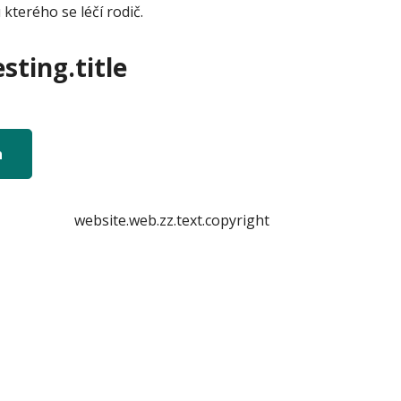
terého se léčí rodič.
sting.title
n
website.web.zz.text.copyright