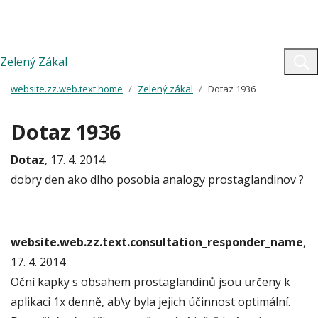
Zelený Zákal
website.zz.web.text.home
Zelený zákal
Dotaz 1936
Dotaz 1936
Dotaz
, 17. 4. 2014
dobry den ako dlho posobia analogy prostaglandinov ?
website.web.zz.text.consultation_responder_name
,
17. 4. 2014
Oční kapky s obsahem prostaglandinů jsou určeny k
aplikaci 1x denně, ab\y byla jejich účinnost optimální.