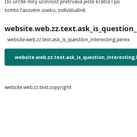
Do určité míry účinnost přetrvává ještě krátce i po
tomto časovém úseku, individuálně.
website.web.zz.text.ask_is_question_
website.web.zz.text.ask_is_question_interesting.perex
website.web.zz.text.ask_is_question_interesting
website.web.zz.text.copyright