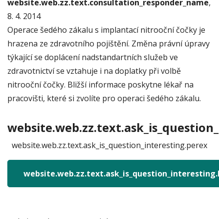
website.web.zz.text.consultation_responder_name
,
8. 4. 2014
Operace šedého zákalu s implantací nitrooční čočky je
hrazena ze zdravotního pojištění. Změna právní úpravy
týkající se doplácení nadstandartních služeb ve
zdravotnictví se vztahuje i na doplatky při volbě
nitrooční čočky. Bližší informace poskytne lékař na
pracovišti, které si zvolíte pro operaci šedého zákalu.
website.web.zz.text.ask_is_question_
website.web.zz.text.ask_is_question_interesting.perex
website.web.zz.text.ask_is_question_interesting