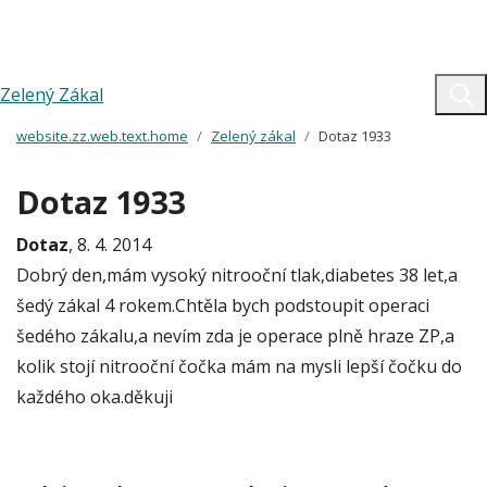
Zelený Zákal
website.zz.web.text.home
Zelený zákal
Dotaz 1933
Dotaz 1933
Dotaz
, 8. 4. 2014
Dobrý den,mám vysoký nitrooční tlak,diabetes 38 let,a
šedý zákal 4 rokem.Chtěla bych podstoupit operaci
šedého zákalu,a nevím zda je operace plně hraze ZP,a
kolik stojí nitrooční čočka mám na mysli lepší čočku do
každého oka.děkuji