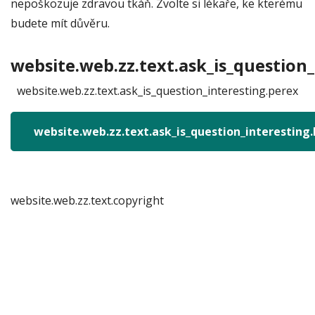
nepoškozuje zdravou tkáň. Zvolte si lékaře, ke kterému
budete mít důvěru.
website.web.zz.text.ask_is_question_
website.web.zz.text.ask_is_question_interesting.perex
website.web.zz.text.ask_is_question_interesting
website.web.zz.text.copyright