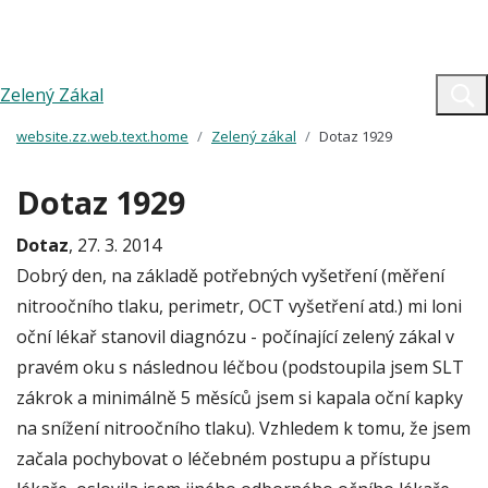
Zelený Zákal
website.zz.web.text.home
Zelený zákal
Dotaz 1929
Dotaz 1929
Dotaz
, 27. 3. 2014
Dobrý den, na základě potřebných vyšetření (měření
nitroočního tlaku, perimetr, OCT vyšetření atd.) mi loni
oční lékař stanovil diagnózu - počínající zelený zákal v
pravém oku s následnou léčbou (podstoupila jsem SLT
zákrok a minimálně 5 měsíců jsem si kapala oční kapky
na snížení nitroočního tlaku). Vzhledem k tomu, že jsem
začala pochybovat o léčebném postupu a přístupu