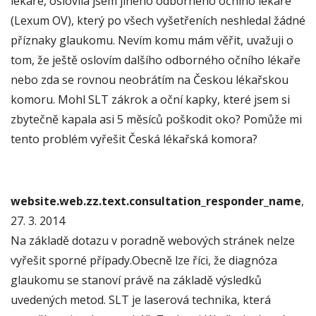
lékaře, oslovila jsem jiného odborného očního lékaře
(Lexum OV), který po všech vyšetřeních neshledal žádné
příznaky glaukomu. Nevím komu mám věřit, uvažuji o
tom, že ještě oslovím dalšího odborného očního lékaře
nebo zda se rovnou neobrátím na Českou lékařskou
komoru. Mohl SLT zákrok a oční kapky, které jsem si
zbytečně kapala asi 5 měsíců poškodit oko? Pomůže mi
tento problém vyřešit Česká lékařská komora?
website.web.zz.text.consultation_responder_name
,
27. 3. 2014
Na základě dotazu v poradně webových stránek nelze
vyřešit sporné případy.Obecně lze říci, že diagnóza
glaukomu se stanoví právě na základě výsledků
uvedených metod. SLT je laserová technika, která