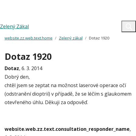
Zelený Zákal
website.zz.web.text.home
Zelený zákal
Dotaz 1920
Dotaz 1920
Dotaz
, 6. 3. 2014
Dobrý den,
chtěl jsem se zeptat na možnost laserové operace očí
(odstranění dioptrií) v případě, že se léčím s glaukomem
otevřeného úhlu. Děkuji za odpověď.
website.web.zz.text.consultation_responder_name
,