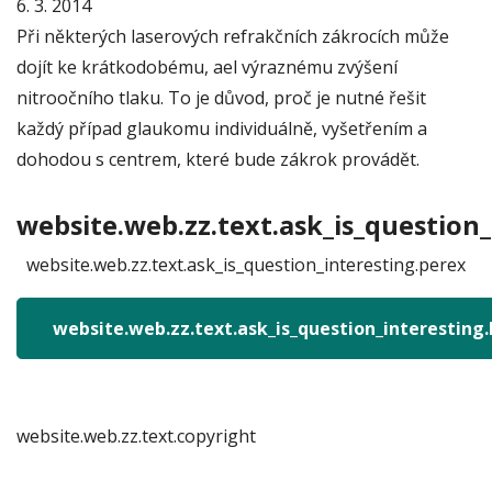
6. 3. 2014
Při některých laserových refrakčních zákrocích může
dojít ke krátkodobému, ael výraznému zvýšení
nitroočního tlaku. To je důvod, proč je nutné řešit
každý případ glaukomu individuálně, vyšetřením a
dohodou s centrem, které bude zákrok provádět.
website.web.zz.text.ask_is_question_
website.web.zz.text.ask_is_question_interesting.perex
website.web.zz.text.ask_is_question_interesting
website.web.zz.text.copyright