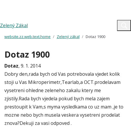
Zelený Zákal
website.zz.web.text.home
Zelený zákal
Dotaz 1900
Dotaz 1900
Dotaz
, 9. 1. 2014
Dobry den,rada bych od Vas potrebovala vjedet kolik
stoji u Vas Mikroperimetr,Tearlab,a OCT.prodelavam
vysetreni ohledne zeleneho zakalu ktery me
zjistily.Rada bych vjedela pokud bych mela zajem
prestoupit k Vam,s myma vysledkama co uz mam ,je to
mozne nebo bych musela veskera vysetreni prodelat
znova?Dekuji za vasi odpoved .