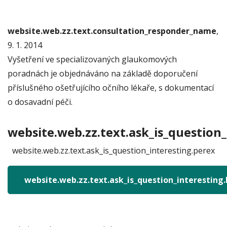
website.web.zz.text.consultation_responder_name
,
9. 1. 2014
Vyšetření ve specializovaných glaukomových
poradnách je objednáváno na základě doporučení
příslušného ošetřujícího očního lékaře, s dokumentací
o dosavadní péči.
website.web.zz.text.ask_is_question_
website.web.zz.text.ask_is_question_interesting.perex
website.web.zz.text.ask_is_question_interesting