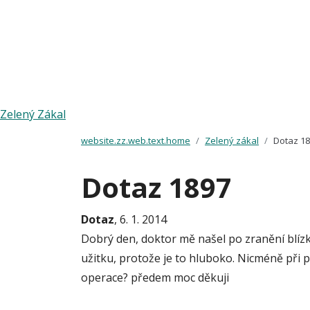
Zelený Zákal
website.zz.web.text.home
Zelený zákal
Dotaz 1
Dotaz 1897
Dotaz
, 6. 1. 2014
Dobrý den, doktor mě našel po zranění blízk
užitku, protože je to hluboko. Nicméně při 
operace? předem moc děkuji