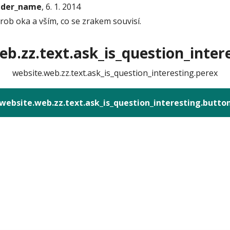
onder_name
, 6. 1. 2014
b oka a vším, co se zrakem souvisí.
b.zz.text.ask_is_question_intere
website.web.zz.text.ask_is_question_interesting.perex
website.web.zz.text.ask_is_question_interesting.butto