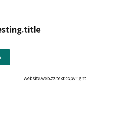
sting.title
n
website.web.zz.text.copyright