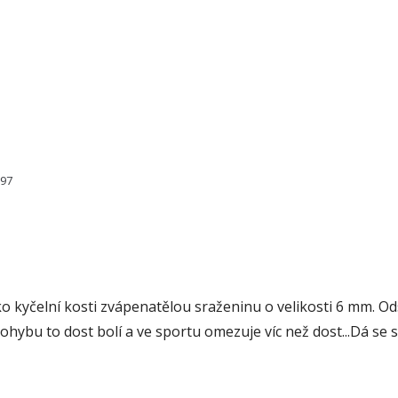
897
o kyčelní kosti zvápenatělou sraženinu o velikosti 6 mm. Od
pohybu to dost bolí a ve sportu omezuje víc než dost...Dá se