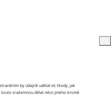
straněním by údajně udělal víc škody, jak
 s touto sraženinou dělat něco jiného kromě