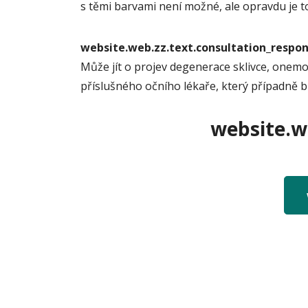
s těmi barvami není možné, ale opravdu je t
website.web.zz.text.consultation_resp
Může jít o projev degenerace sklivce, onemo
příslušného očního lékaře, který případně b
website.we