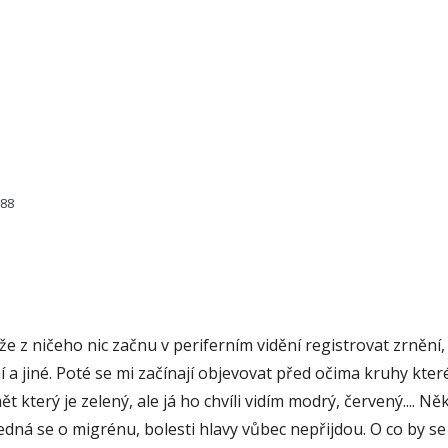
888
 že z ničeho nic začnu v periferním vidění registrovat zrněn
 a jiné. Poté se mi začínají objevovat před očima kruhy kte
který je zelený, ale já ho chvíli vidím modrý, červený.... Ně
edná se o migrénu, bolesti hlavy vůbec nepřijdou. O co by s