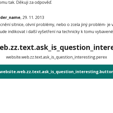
omu tak. Děkuji za odpověď.
onder_name
, 29. 11. 2013
cnění sítnice, cévní problémy, nebo o zcela jiný problém- je
ude indikovat i další vyšetření na technicky k tomu vybaven
b.zz.text.ask_is_question_intere
website.web.zz.text.ask_is_question_interesting.perex
website.web.zz.text.ask_is_question_interesting.butto