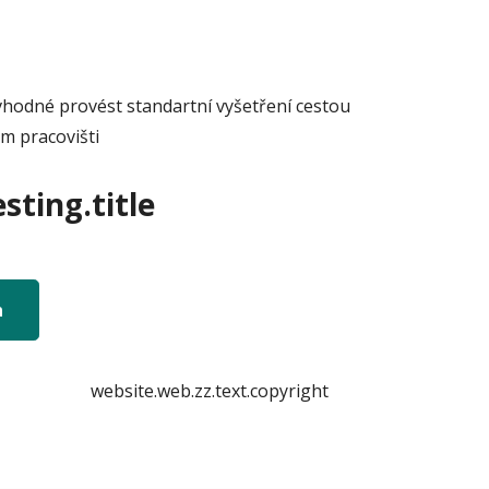
 vhodné provést standartní vyšetření cestou
ém pracovišti
sting.title
n
website.web.zz.text.copyright