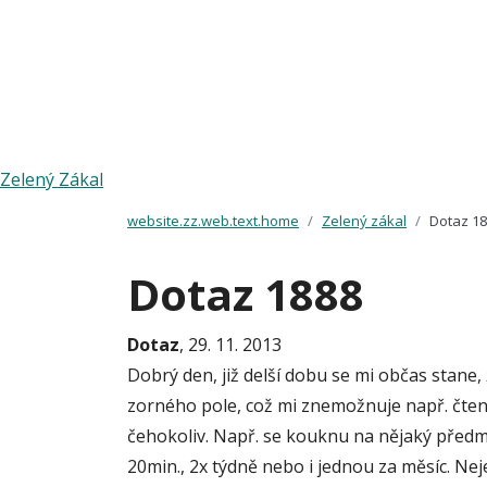
Zelený Zákal
website.zz.web.text.home
Zelený zákal
Dotaz 1
Dotaz 1888
Dotaz
, 29. 11. 2013
Dobrý den, již delší dobu se mi občas stane,
zorného pole, což mi znemožnuje např. čtení
čehokoliv. Např. se kouknu na nějaký předmět 
20min., 2x týdně nebo i jednou za měsíc. Nej