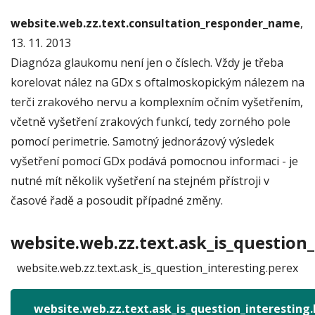
website.web.zz.text.consultation_responder_name
,
13. 11. 2013
Diagnóza glaukomu není jen o číslech. Vždy je třeba
korelovat nález na GDx s oftalmoskopickým nálezem na
terči zrakového nervu a komplexním očním vyšetřením,
včetně vyšetření zrakových funkcí, tedy zorného pole
pomocí perimetrie. Samotný jednorázový výsledek
vyšetření pomocí GDx podává pomocnou informaci - je
nutné mít několik vyšetření na stejném přístroji v
časové řadě a posoudit případné změny.
website.web.zz.text.ask_is_question_
website.web.zz.text.ask_is_question_interesting.perex
website.web.zz.text.ask_is_question_interesting