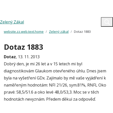
Zelený Zákal
website.zz.web.text.home
Zelený zákal
Dotaz 1883
Dotaz 1883
Dotaz
, 13. 11. 2013
Dobrý den, je mi 26 let a v 15 letech mi byl
diagnostikovám Glaukom otevřeného úhlu. Dnes jsem
byla na vyšetření GDx. Zajímalo by mě vaše vyjádření k
naměřeným hodnotám: NFI 21/26, sym.81%, RNFL Oko
pravé: 58,5/51.6 a oko levé 48,0/53,3. Moc se v těch
hodnotách nevyznám. Předem děkui za odpověď.