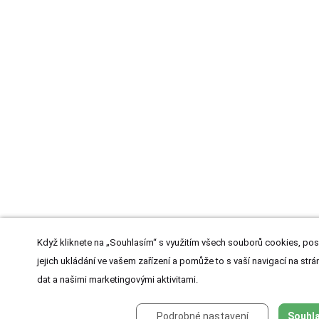
Když kliknete na „Souhlasím“ s využitím všech souborů cookies, pos
jejich ukládání ve vašem zařízení a pomůže to s vaší navigací na strán
dat a našimi marketingovými aktivitami.
Podrobné nastavení
Souhla