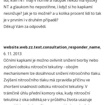
lidí, kteří NT mají v normě a naopak někdo má vysoký
NT a glaukom ho nepostihne, i když si ho kapkami
nesnižuje? Jak je to možné? a u kolika procent lidí to tak
je v prvním i v druhém případě?
Děkuji Vám za odpovědi.
website.web.zz.text.consultation_responder_name
,
6. 11. 2013
Očními kapkami je možno ovlivnit snížení tvorby nebo
zvýšení odtoku nitrooční tekutiny - obojím
mechanismem lze dosáhnout snížení nitroočního tlaku.
Zvýšení nitroočního tlaku má zpravidla příčinu ve
zhoršení snadnosti odtoku nitrooční tekutiny. V
trámčině úhlu přední komory oka, kudy nitrooční
tekutina z oka odtéká,se v průběhu života usazuje