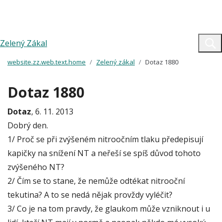
Zelený Zákal
website.zz.web.text.home
Zelený zákal
Dotaz 1880
Dotaz 1880
Dotaz
, 6. 11. 2013
Dobrý den.
1/ Proč se při zvýšeném nitroočním tlaku předepisují
kapičky na snížení NT a neřeší se spíš důvod tohoto
zvýšeného NT?
2/ Čím se to stane, že nemůže odtékat nitrooční
tekutina? A to se nedá nějak provždy vyléčit?
3/ Co je na tom pravdy, že glaukom může vzniknout i u