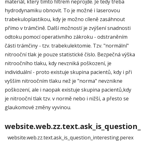
materiál, který tímto filtrem neprojde. Je tedy třeba
hydrodynamiku obnovit. To je možné i laserovou
trabekuloplastikou, kdy je možno cíleně zasáhnout
přímo v trámčině. Další možností je zvýšení snadnosti
odtoku pomocí operativního zákroku - odstraněním
části trámčiny - tzv. trabekulektomie. Tzv. "normální"
nitrooční tlak je pouze statistické číslo. Bezpečná výška
nitroočního tlaku, kdy nevzniká poškození, je
individuální - proto existuje skupina pacientů, kdy i při
vyšším nitroočním tlaku než je "norma" nevznikne
poškození, ale i naopak existuje skupina pacientů,kdy
je nitrooční tlak tzv. v normě nebo i nižší, a přesto se
glaukomové změny vyvinou.
website.web.zz.text.ask_is_question_
website.web.zz.text.ask_is_question_interesting.perex