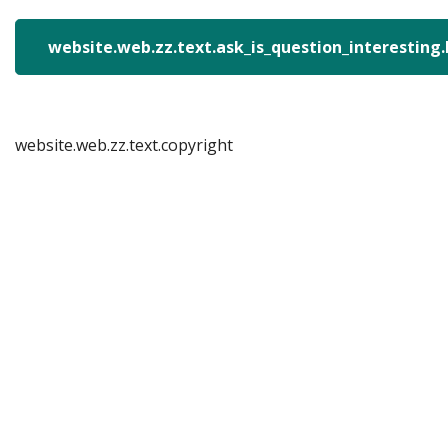
website.web.zz.text.ask_is_question_interesting
website.web.zz.text.copyright