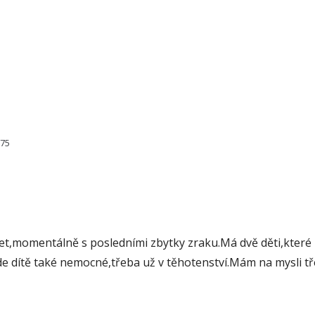
875
let,momentálně s posledními zbytky zraku.Má dvě děti,které
de dítě také nemocné,třeba už v těhotenství.Mám na mysli tř