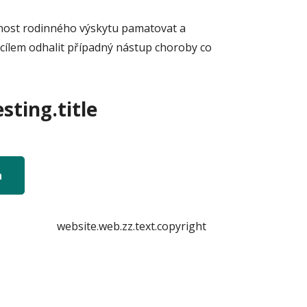
žnost rodinného výskytu pamatovat a
 cílem odhalit případný nástup choroby co
sting.title
n
website.web.zz.text.copyright