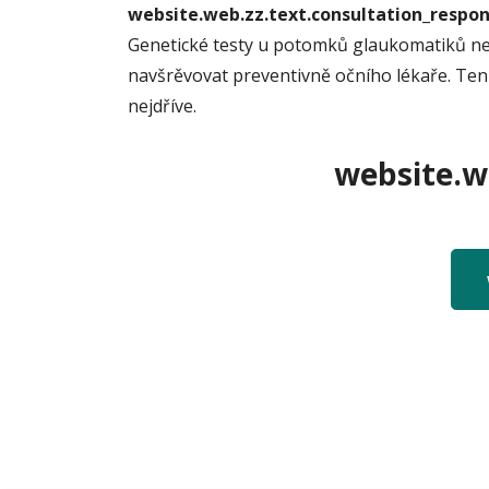
website.web.zz.text.consultation_resp
Genetické testy u potomků glaukomatiků ne
navšrěvovat preventivně očního lékaře. Ten 
nejdříve.
website.we