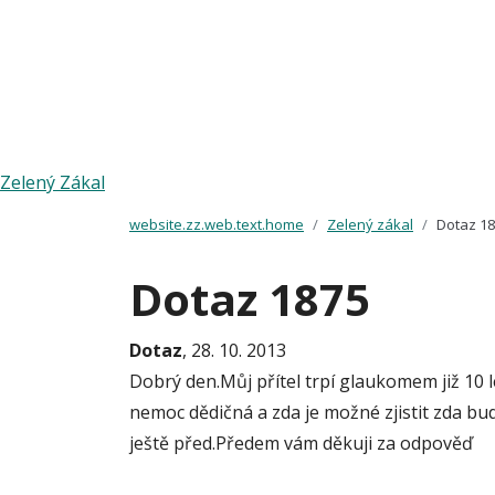
Zelený Zákal
website.zz.web.text.home
Zelený zákal
Dotaz 1
Dotaz 1875
Dotaz
, 28. 10. 2013
Dobrý den.Můj přítel trpí glaukomem již 10 
nemoc dědičná a zda je možné zjistit zda bu
ještě před.Předem vám děkuji za odpověď