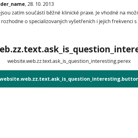
onder_name
, 28. 10. 2013
jsou zatím součástí běžné klinické praxe. Je vhodné na mo
rozhodne o specializovaných vyšetřeních i jejich frekvenci s
b.zz.text.ask_is_question_intere
website.web.zz.text.ask_is_question_interesting.perex
website.web.zz.text.ask_is_question_interesting.butto