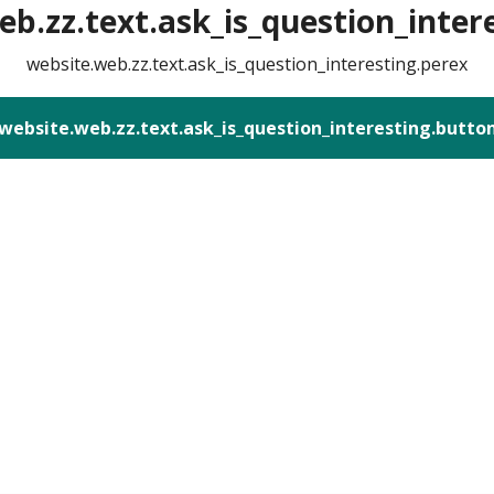
b.zz.text.ask_is_question_intere
website.web.zz.text.ask_is_question_interesting.perex
website.web.zz.text.ask_is_question_interesting.butto