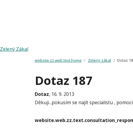
Zelený Zákal
website.zz.web.text.home
Zelený zákal
Dotaz 1
Dotaz 187
Dotaz
, 16. 9. 2013
Děkuji...pokusím se najít specialistu , pomoc
website.web.zz.text.consultation_resp