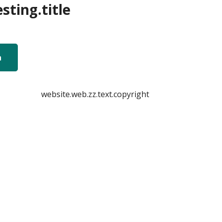
sting.title
n
website.web.zz.text.copyright