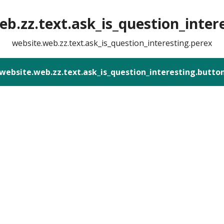
b.zz.text.ask_is_question_intere
website.web.zz.text.ask_is_question_interesting.perex
website.web.zz.text.ask_is_question_interesting.butto