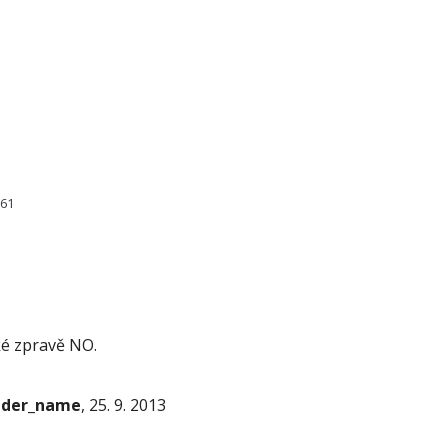
861
ké zpravě NO.
onder_name
, 25. 9. 2013