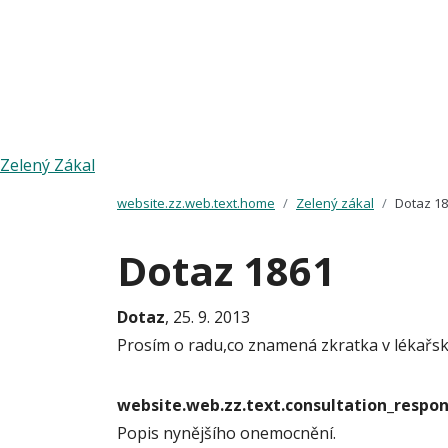
Zelený Zákal
website.zz.web.text.home
Zelený zákal
Dotaz 1
Dotaz 1861
Dotaz
, 25. 9. 2013
Prosím o radu,co znamená zkratka v lékařs
website.web.zz.text.consultation_resp
Popis nynějšího onemocnění.