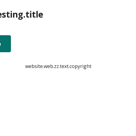
sting.title
n
website.web.zz.text.copyright