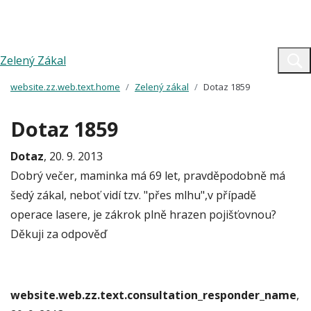
Zelený Zákal
website.zz.web.text.home
Zelený zákal
Dotaz 1859
Dotaz 1859
Dotaz
, 20. 9. 2013
Dobrý večer, maminka má 69 let, pravděpodobně má
šedý zákal, neboť vidí tzv. "přes mlhu",v případě
operace lasere, je zákrok plně hrazen pojišťovnou?
Děkuji za odpověď
website.web.zz.text.consultation_responder_name
,