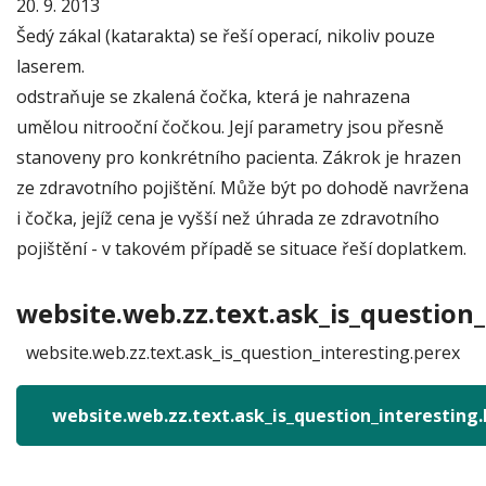
20. 9. 2013
Šedý zákal (katarakta) se řeší operací, nikoliv pouze
laserem.
odstraňuje se zkalená čočka, která je nahrazena
umělou nitrooční čočkou. Její parametry jsou přesně
stanoveny pro konkrétního pacienta. Zákrok je hrazen
ze zdravotního pojištění. Může být po dohodě navržena
i čočka, jejíž cena je vyšší než úhrada ze zdravotního
pojištění - v takovém případě se situace řeší doplatkem.
website.web.zz.text.ask_is_question_
website.web.zz.text.ask_is_question_interesting.perex
website.web.zz.text.ask_is_question_interesting