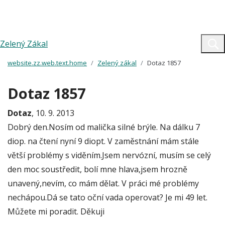
Zelený Zákal
website.zz.web.text.home
Zelený zákal
Dotaz 1857
Dotaz 1857
Dotaz
, 10. 9. 2013
Dobrý den.Nosím od malička silné brýle. Na dálku 7
diop. na čtení nyní 9 diopt. V zaměstnání mám stále
větší problémy s viděním.Jsem nervózní, musím se celý
den moc soustředit, bolí mne hlava,jsem hrozně
unavený,nevím, co mám dělat. V práci mé problémy
nechápou.Dá se tato oční vada operovat? Je mi 49 let.
Můžete mi poradit. Děkuji