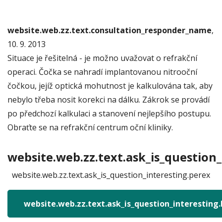
website.web.zz.text.consultation_responder_name
,
10. 9. 2013
Situace je řešitelná - je možno uvažovat o refrakční
operaci. Čočka se nahradí implantovanou nitrooční
čočkou, jejíž optická mohutnost je kalkulována tak, aby
nebylo třeba nosit korekci na dálku. Zákrok se provádí
po předchozí kalkulaci a stanovení nejlepšího postupu.
Obraťte se na refrakční centrum oční kliniky.
website.web.zz.text.ask_is_question_
website.web.zz.text.ask_is_question_interesting.perex
website.web.zz.text.ask_is_question_interesting