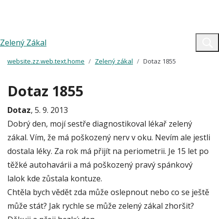
Zelený Zákal
website.zz.web.text.home
Zelený zákal
Dotaz 1855
Dotaz 1855
Dotaz
, 5. 9. 2013
Dobrý den, mojí sestře diagnostikoval lékař zelený
zákal. Vím, že má poškozený nerv v oku. Nevím ale jestli
dostala léky. Za rok má přijít na periometrii. Je 15 let po
těžké autohavárii a má poškozený pravý spánkový
lalok kde zůstala kontuze.
Chtěla bych vědět zda může oslepnout nebo co se ještě
může stát? Jak rychle se může zelený zákal zhoršit?