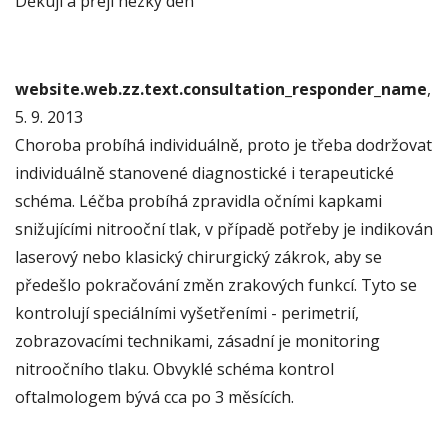
Děkuji a přeji hezký den
website.web.zz.text.consultation_responder_name
,
5. 9. 2013
Choroba probíhá individuálně, proto je třeba dodržovat
individuálně stanovené diagnostické i terapeutické
schéma. Léčba probíhá zpravidla očními kapkami
snižujícími nitrooční tlak, v případě potřeby je indikován
laserový nebo klasický chirurgický zákrok, aby se
předešlo pokračování změn zrakových funkcí. Tyto se
kontrolují speciálními vyšetřeními - perimetrií,
zobrazovacími technikami, zásadní je monitoring
nitroočního tlaku. Obvyklé schéma kontrol
oftalmologem bývá cca po 3 měsících.