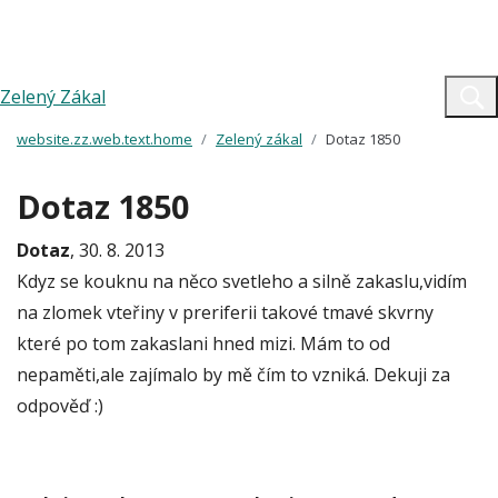
Zelený Zákal
website.zz.web.text.home
Zelený zákal
Dotaz 1850
Dotaz 1850
Dotaz
, 30. 8. 2013
Kdyz se kouknu na něco svetleho a silně zakaslu,vidím
na zlomek vteřiny v preriferii takové tmavé skvrny
které po tom zakaslani hned mizi. Mám to od
nepaměti,ale zajímalo by mě čím to vzniká. Dekuji za
odpověď :)