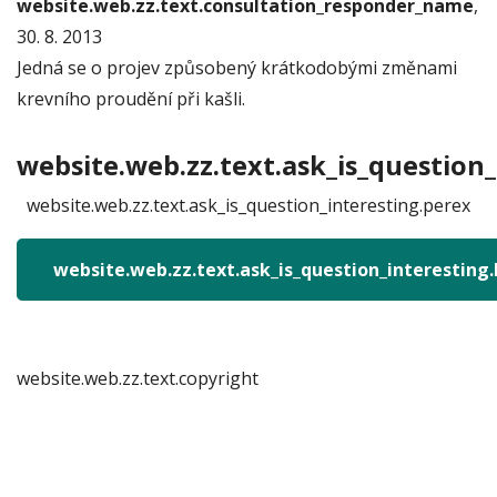
website.web.zz.text.consultation_responder_name
,
30. 8. 2013
Jedná se o projev způsobený krátkodobými změnami
krevního proudění při kašli.
website.web.zz.text.ask_is_question_
website.web.zz.text.ask_is_question_interesting.perex
website.web.zz.text.ask_is_question_interesting
website.web.zz.text.copyright