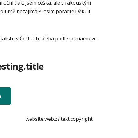
i oční tlak. Jsem češka, ale s rakouským
bsolutně nezajímá.Prosím poradte.Děkuji.
ecialistu v Čechách, třeba podle seznamu ve
sting.title
n
website.web.zz.text.copyright