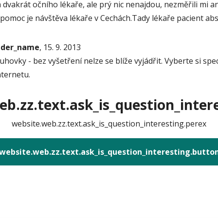
dvakrát očního lékaře, ale prý nic nenajdou, nezměřili mi an
na pomoc je návštěva lékaře v Cechách.Tady lékaře pacient a
onder_name
, 15. 9. 2013
uhovky - bez vyšetření nelze se blíže vyjádřit. Vyberte si sp
nternetu.
b.zz.text.ask_is_question_intere
website.web.zz.text.ask_is_question_interesting.perex
website.web.zz.text.ask_is_question_interesting.butto