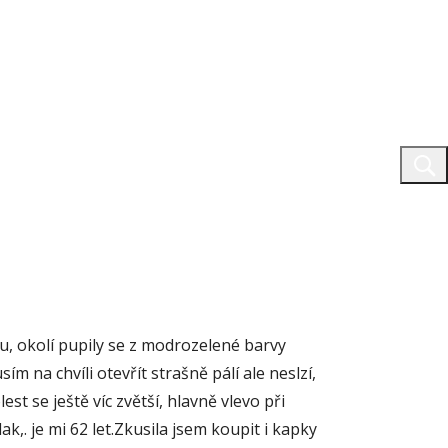
du, okolí pupily se z modrozelené barvy
ím na chvíli otevřít strašně pálí ale neslzí,
st se ještě víc zvětší, hlavně vlevo při
k,. je mi 62 let.Zkusila jsem koupit i kapky