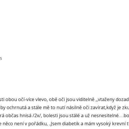
85
ti obou očí-více vlevo, obě oči jsou viditelně ,,vtaženy doza
y ochrnutá a stále mě to nutí násilně oči zavírat,když je zkus
občas hnisá /2x/, bolesti jsou stálé a už nesnesitelné. . .bole
 něco není v pořádku, ..Jsem diabetik a mám vysoký krevní tla