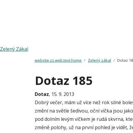
Zelený Zákal
website.zz.web.text.home
Zelený zákal
Dotaz 1
Dotaz 185
Dotaz
, 15. 9. 2013
Dobrý večer, mám už více než rok silné boles
změní na světle šedivou, oční víčka jsou jakob
pod dolním levým víčkem je rudá skvrna, která 
změně polohy, už na první pohled je vidět, že