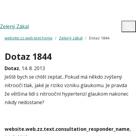
Zelený Zákal
website.zz.web.text.home
Zelený zákal
Dotaz 1844
Dotaz 1844
Dotaz
, 14. 8. 2013
Ještě bych se chtěl zeptat...Pokud má někdo zvýšený
nitroočí tlak, jaké je riziko vzniku glaukomu. Je pravda
že většina lidí s nitrooční hypertenzí glaukom nakonec
nikdy nedostane?
website.web.zz.text.consultation_responder_name
,