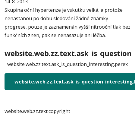
14. 8. 2013
Skupina oční hypertenze je vskutku velká, a protože
nenastanou po dobu sledování žádné známky
progrese, pouze je zaznamenán vyšší nitrooční tlak bez
funkčních znen, pak se nenasazuje ani léčba.
website.web.zz.text.ask_is_question_
website.web.zz.text.ask_is_question_interesting.perex
website.web.zz.text.ask_is_question_interesting
website.web.zz.text.copyright