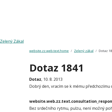
Zelený Zákal
website.zz.web.text.home
Zelený zákal
Dotaz 1
Dotaz 1841
Dotaz
, 10. 8. 2013
Dobrý den, vracím se k mému předchozímu dota
website.web.zz.text.consultation_resp
Bez srdečního rytmu, pulzu, není možný pohy