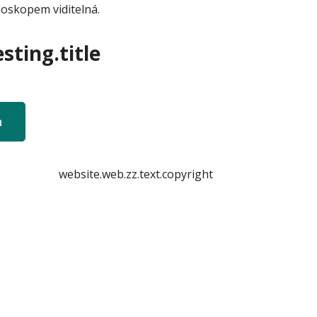
moskopem viditelná.
sting.title
n
website.web.zz.text.copyright