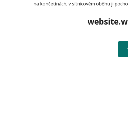
na končetinách, v sítnicovém oběhu ji poch
website.we