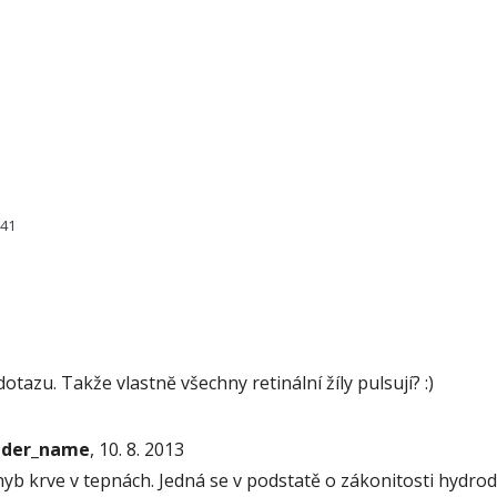
841
zu. Takže vlastnĕ všechny retinální žíly pulsují? :)
onder_name
, 10. 8. 2013
b krve v tepnách. Jedná se v podstatě o zákonitosti hydrod