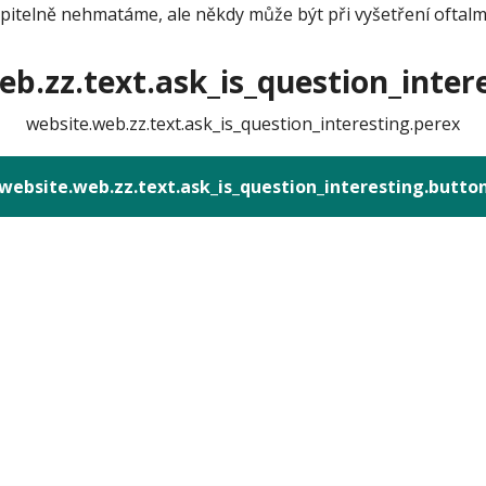
opitelně nehmatáme, ale někdy může být při vyšetření oftal
b.zz.text.ask_is_question_intere
website.web.zz.text.ask_is_question_interesting.perex
website.web.zz.text.ask_is_question_interesting.butto