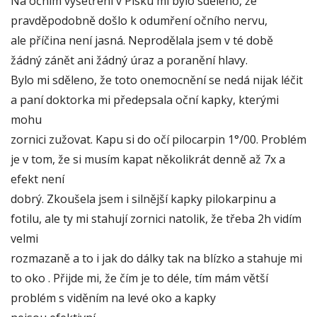
Na očním vyšetření v Písku mi bylo sděleno, že
pravděpodobně došlo k odumření očního nervu,
ale příčina není jasná. Neprodělala jsem v té době
žádný zánět ani žádný úraz a poranění hlavy.
Bylo mi sděleno, že toto onemocnění se nedá nijak léčit
a paní doktorka mi předepsala oční kapky, kterými
mohu
zornici zužovat. Kapu si do očí pilocarpin 1°/00. Problém
je v tom, že si musím kapat několikrát denně až 7x a
efekt není
dobrý. Zkoušela jsem i silnější kapky pilokarpinu a
fotilu, ale ty mi stahují zornici natolik, že třeba 2h vidím
velmi
rozmazaně a to i jak do dálky tak na blízko a stahuje mi
to oko . Přijde mi, že čím je to déle, tím mám větší
problém s viděním na levé oko a kapky