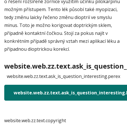
o řešení rozšířené zornice využitím účinku pilokarpinu
možným přístupem. Tento lék působí také myopizaci,
tedy změnu laicky řečeno změnu dioptrií ve smyslu
minus. Toto je možno korigovat doptrickým sklem,
případně kontaktní čočkou. Stojí za pokus najít v
konkrétním případě správný vztah mezi aplikací léku a
případnou dioptrickou korekcí.
website.web.zz.text.ask_is_question_
website.web.zz.text.ask_is_question_interesting.perex
website.web.zz.text.ask_is_question_interesting
website.web.zz.text.copyright