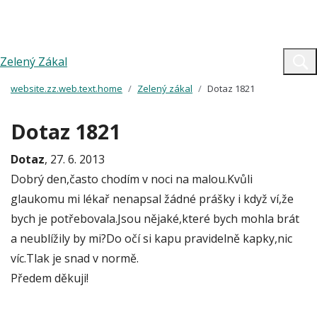
Zelený Zákal
website.zz.web.text.home
Zelený zákal
Dotaz 1821
Dotaz 1821
Dotaz
, 27. 6. 2013
Dobrý den,často chodím v noci na malou.Kvůli
glaukomu mi lékař nenapsal žádné prášky i když ví,že
bych je potřebovala.Jsou nějaké,které bych mohla brát
a neublížily by mi?Do očí si kapu pravidelně kapky,nic
víc.Tlak je snad v normě.
Předem děkuji!