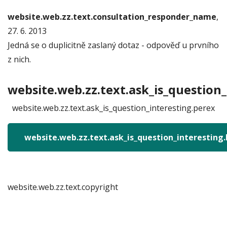
website.web.zz.text.consultation_responder_name
,
27. 6. 2013
Jedná se o duplicitně zaslaný dotaz - odpověď u prvního
z nich.
website.web.zz.text.ask_is_question_
website.web.zz.text.ask_is_question_interesting.perex
website.web.zz.text.ask_is_question_interesting
website.web.zz.text.copyright