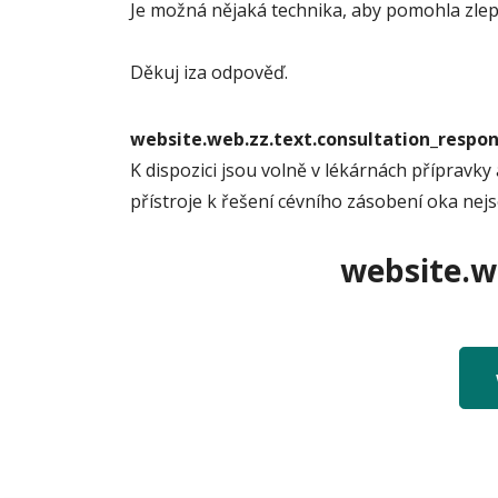
Je možná nějaká technika, aby pomohla zlep
Děkuj iza odpověď.
website.web.zz.text.consultation_resp
K dispozici jsou volně v lékárnách přípravk
přístroje k řešení cévního zásobení oka nej
website.we