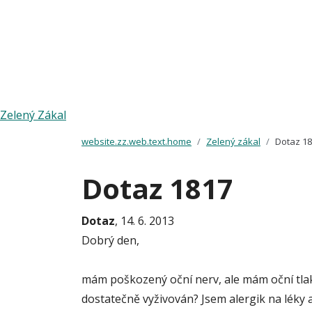
Zelený Zákal
website.zz.web.text.home
Zelený zákal
Dotaz 1
Dotaz 1817
Dotaz
, 14. 6. 2013
Dobrý den,
mám poškozený oční nerv, ale mám oční tlak 
dostatečně vyživován? Jsem alergik na léky a