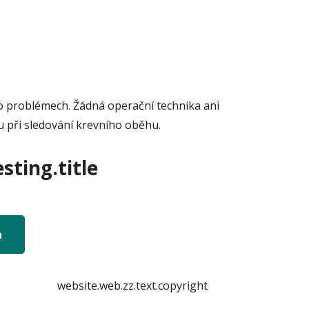
hto problémech. Žádná operační technika ani
u při sledování krevního oběhu.
sting.title
n
website.web.zz.text.copyright