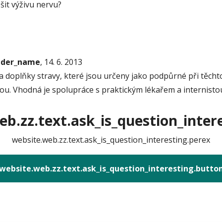
šit výživu nervu?
onder_name
, 14. 6. 2013
y a doplňky stravy, které jsou určeny jako podpůrné při těc
sou. Vhodná je spolupráce s praktickým lékařem a internisto
b.zz.text.ask_is_question_intere
website.web.zz.text.ask_is_question_interesting.perex
website.web.zz.text.ask_is_question_interesting.butto