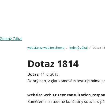
Zelený Zákal
website.zz.web.text.home
Zelený zákal
Dotaz 1
Dotaz 1814
Dotaz
, 11. 6. 2013
Dobrý den, v glaukomovém testu je mimo jin
website.web.zz.text.consultation_resp
Zaměření na studené končetiny souvisí s pá