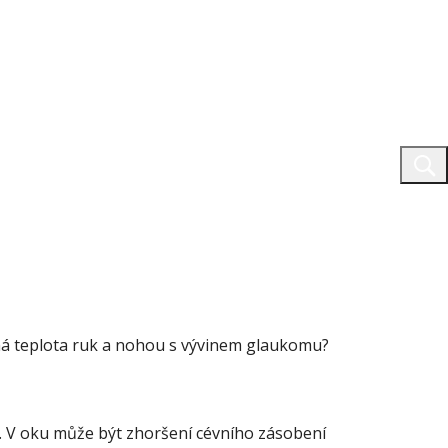
 má teplota ruk a nohou s vývinem glaukomu?
. V oku může být zhoršení cévního zásobení