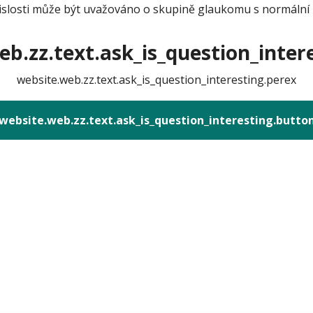
islosti může být uvažováno o skupině glaukomu s normální n
b.zz.text.ask_is_question_intere
website.web.zz.text.ask_is_question_interesting.perex
website.web.zz.text.ask_is_question_interesting.butto