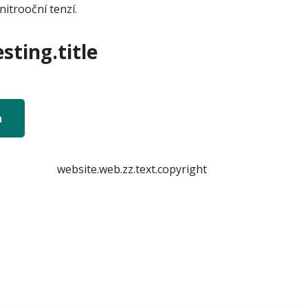
itrooční tenzí.
sting.title
n
website.web.zz.text.copyright