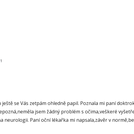
81
ještě se Vás zetpám ohledně papil. Poznala mi paní doktroka
e nepozná,neměla jsem žádný problém s očima,veškeré vyšetře
 na neurologii. Paní oční lékařka mi napsala,závěr v normě,