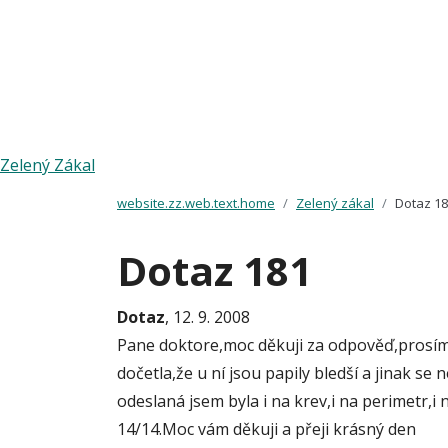
Zelený Zákal
website.zz.web.text.home
Zelený zákal
Dotaz 1
Dotaz 181
Dotaz
, 12. 9. 2008
Pane doktore,moc děkuji za odpověď,prosím 
dočetla,že u ní jsou papily bledší a jinak s
odeslaná jsem byla i na krev,i na perimetr,i
14/14.Moc vám děkuji a přeji krásný den