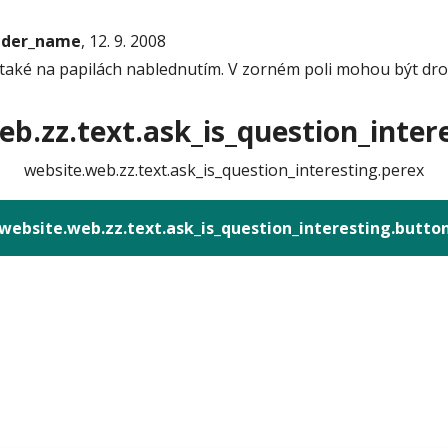
onder_name
, 12. 9. 2008
 také na papilách nablednutím. V zorném poli mohou být dro
b.zz.text.ask_is_question_intere
website.web.zz.text.ask_is_question_interesting.perex
website.web.zz.text.ask_is_question_interesting.butto