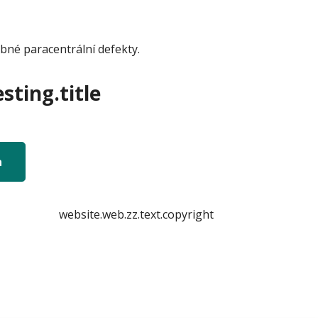
bné paracentrální defekty.
sting.title
n
website.web.zz.text.copyright