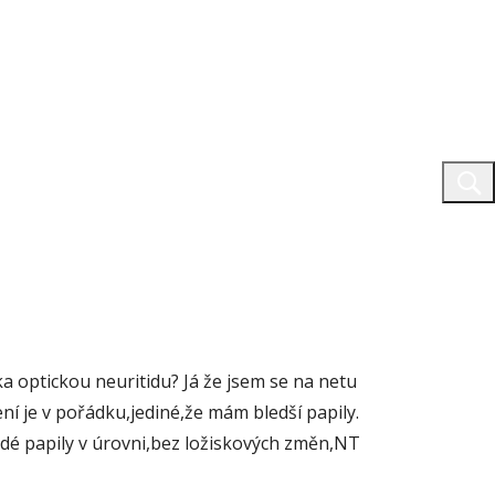
 optickou neuritidu? Já že jsem se na netu
ní je v pořádku,jediné,že mám bledší papily.
bedé papily v úrovni,bez ložiskových změn,NT