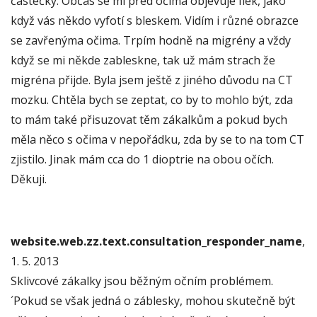
částečky. Občas se mi před očima objevuje flek, jako
když vás někdo vyfotí s bleskem. Vidím i různé obrazce
se zavřenýma očima. Trpím hodně na migrény a vždy
když se mi někde zableskne, tak už mám strach že
migréna přijde. Byla jsem ještě z jiného důvodu na CT
mozku. Chtěla bych se zeptat, co by to mohlo být, zda
to mám také přisuzovat těm zákalkům a pokud bych
měla něco s očima v nepořádku, zda by se to na tom CT
zjistilo. Jinak mám cca do 1 dioptrie na obou očích.
Děkuji.
website.web.zz.text.consultation_responder_name
,
1. 5. 2013
Sklivcové zákalky jsou běžným očním problémem.
´Pokud se však jedná o záblesky, mohou skutečně být