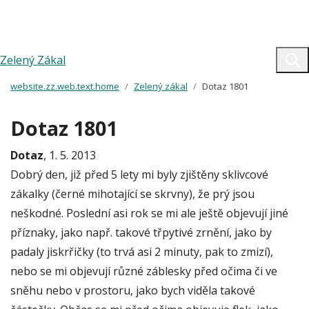
Zelený Zákal
website.zz.web.text.home
Zelený zákal
Dotaz 1801
Dotaz 1801
Dotaz
, 1. 5. 2013
Dobrý den, již před 5 lety mi byly zjištěny sklivcové
zákalky (černé mihotající se skrvny), že prý jsou
neškodné. Poslední asi rok se mi ale ještě objevují jiné
příznaky, jako např. takové třpytivé zrnění, jako by
padaly jiskrřičky (to trvá asi 2 minuty, pak to zmizí),
nebo se mi objevují různé záblesky před očima či ve
sněhu nebo v prostoru, jako bych viděla takové