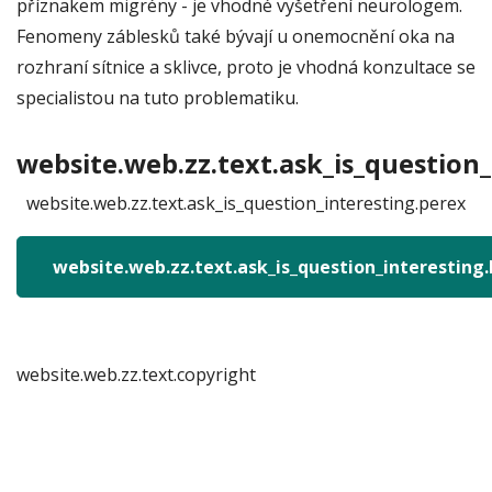
příznakem migrény - je vhodné vyšetření neurologem.
Fenomeny záblesků také bývají u onemocnění oka na
rozhraní sítnice a sklivce, proto je vhodná konzultace se
specialistou na tuto problematiku.
website.web.zz.text.ask_is_question_
website.web.zz.text.ask_is_question_interesting.perex
website.web.zz.text.ask_is_question_interesting
website.web.zz.text.copyright