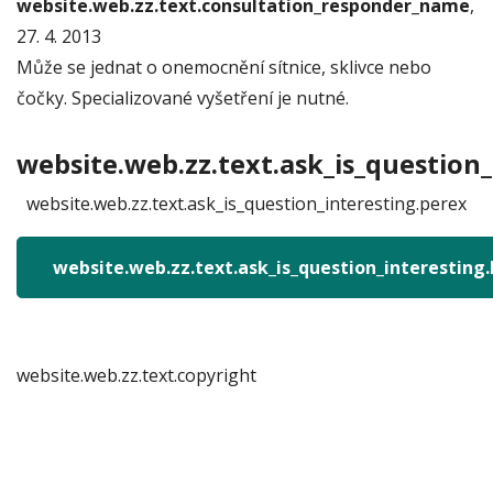
website.web.zz.text.consultation_responder_name
,
27. 4. 2013
Může se jednat o onemocnění sítnice, sklivce nebo
čočky. Specializované vyšetření je nutné.
website.web.zz.text.ask_is_question_
website.web.zz.text.ask_is_question_interesting.perex
website.web.zz.text.ask_is_question_interesting
website.web.zz.text.copyright