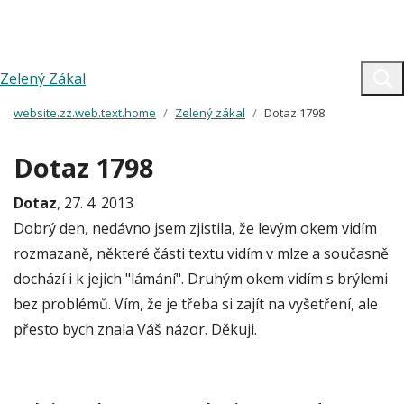
Zelený Zákal
website.zz.web.text.home
Zelený zákal
Dotaz 1798
Dotaz 1798
Dotaz
, 27. 4. 2013
Dobrý den, nedávno jsem zjistila, že levým okem vidím
rozmazaně, některé části textu vidím v mlze a současně
dochází i k jejich "lámání". Druhým okem vidím s brýlemi
bez problémů. Vím, že je třeba si zajít na vyšetření, ale
přesto bych znala Váš názor. Děkuji.