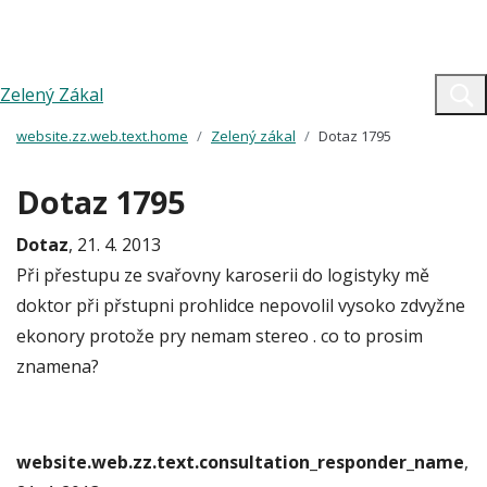
Zelený Zákal
website.zz.web.text.home
Zelený zákal
Dotaz 1795
Dotaz 1795
Dotaz
, 21. 4. 2013
Při přestupu ze svařovny karoserii do logistyky mě
doktor při přstupni prohlidce nepovolil vysoko zdvyžne
ekonory protože pry nemam stereo . co to prosim
znamena?
website.web.zz.text.consultation_responder_name
,