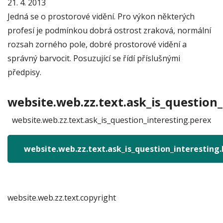
21. 4. 2013
Jedná se o prostorové vidění. Pro výkon některých
profesí je podmínkou dobrá ostrost zraková, normální
rozsah zorného pole, dobré prostorové vidění a
správný barvocit. Posuzující se řídí příslušnými
předpisy.
website.web.zz.text.ask_is_question_
website.web.zz.text.ask_is_question_interesting.perex
website.web.zz.text.ask_is_question_interesting
website.web.zz.text.copyright