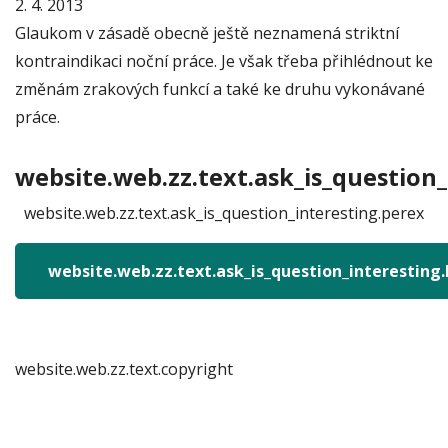
2. 4. 2013
Glaukom v zásadě obecně ještě neznamená striktní
kontraindikaci noční práce. Je však třeba přihlédnout ke
změnám zrakových funkcí a také ke druhu vykonávané
práce.
website.web.zz.text.ask_is_question_
website.web.zz.text.ask_is_question_interesting.perex
website.web.zz.text.ask_is_question_interesting
website.web.zz.text.copyright