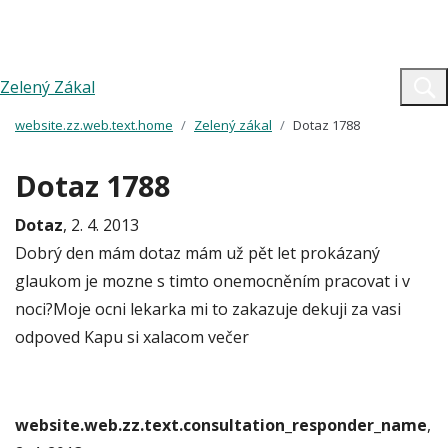
Zelený Zákal
website.zz.web.text.home
Zelený zákal
Dotaz 1788
Dotaz 1788
Dotaz
, 2. 4. 2013
Dobrý den mám dotaz mám už pět let prokázaný
glaukom je mozne s timto onemocněním pracovat i v
noci?Moje ocni lekarka mi to zakazuje dekuji za vasi
odpoved Kapu si xalacom večer
website.web.zz.text.consultation_responder_name
,