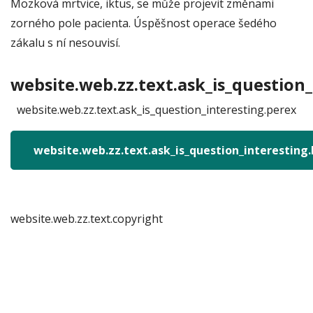
Mozková mrtvice, iktus, se může projevit změnami
zorného pole pacienta. Úspěšnost operace šedého
zákalu s ní nesouvisí.
website.web.zz.text.ask_is_question_
website.web.zz.text.ask_is_question_interesting.perex
website.web.zz.text.ask_is_question_interesting
website.web.zz.text.copyright