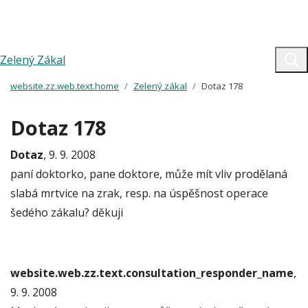
Zelený Zákal
website.zz.web.text.home
Zelený zákal
Dotaz 178
Dotaz 178
Dotaz
, 9. 9. 2008
paní doktorko, pane doktore, může mít vliv prodělaná
slabá mrtvice na zrak, resp. na úspěšnost operace
šedého zákalu? děkuji
website.web.zz.text.consultation_responder_name
,
9. 9. 2008