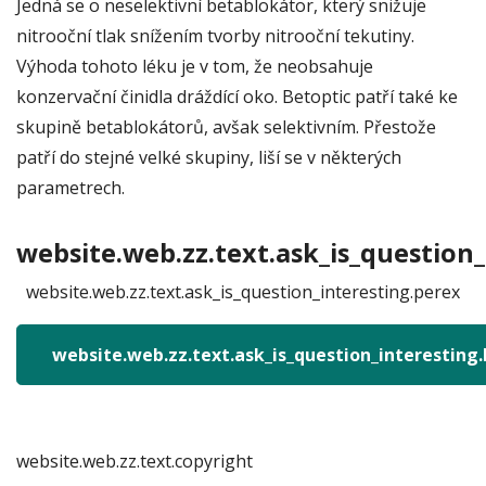
Jedná se o neselektivní betablokátor, který snižuje
nitrooční tlak snížením tvorby nitrooční tekutiny.
Výhoda tohoto léku je v tom, že neobsahuje
konzervační činidla dráždící oko. Betoptic patří také ke
skupině betablokátorů, avšak selektivním. Přestože
patří do stejné velké skupiny, liší se v některých
parametrech.
website.web.zz.text.ask_is_question_
website.web.zz.text.ask_is_question_interesting.perex
website.web.zz.text.ask_is_question_interesting
website.web.zz.text.copyright