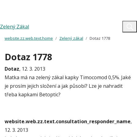
Zelený Zákal
website.zz.web.text.home
Zelený zákal
Dotaz 1778
Dotaz 1778
Dotaz
, 12. 3. 2013
Matka má na zelený zákal kapky Timocomod 0,5%. Jaké
je prosím jejich složení a jak působí? Lze je nahradit
třeba kapkami Betoptic?
website.web.zz.text.consultation_responder_name
,
12. 3. 2013