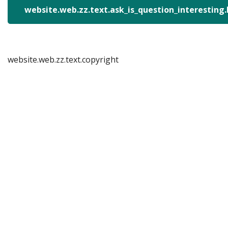
website.web.zz.text.ask_is_question_interesting
website.web.zz.text.copyright