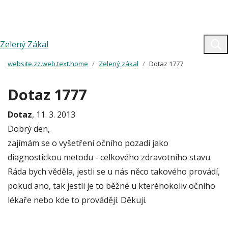
Zelený Zákal
website.zz.web.text.home
Zelený zákal
Dotaz 1777
Dotaz 1777
Dotaz
, 11. 3. 2013
Dobrý den,
zajímám se o vyšetření očního pozadí jako
diagnostickou metodu - celkového zdravotního stavu.
Ráda bych věděla, jestli se u nás něco takového provádí,
pokud ano, tak jestli je to běžné u kteréhokoliv očního
lékaře nebo kde to provádějí. Děkuji.